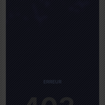
ERREUR