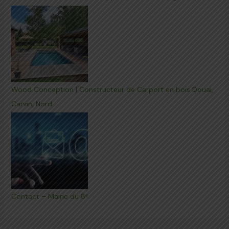
Wood Conception | Constructeur de Carport en bois Douai,
Carvin, Nord…
Contact – Mairie du 8ᵉ