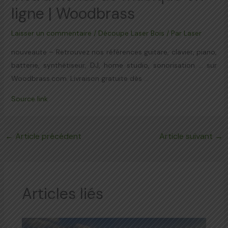
ligne | Woodbrass
Laisser un commentaire
/
Découpe Laser Bois
/ Par
Laser
nouveaute – Retrouvez nos références guitare, clavier, piano,
batterie, synthétiseur, DJ, home studio, sonorisation … sur
Woodbrass.com. Livraison gratuite dès …
Source link
←
Article précédent
Article suivant
→
Articles liés