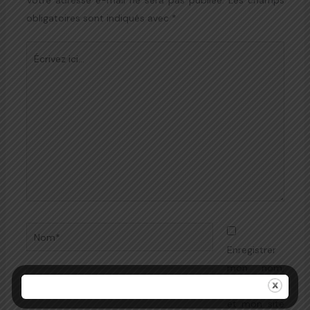
Votre adresse e-mail ne sera pas publiée.
Les champs
obligatoires sont indiqués avec
*
Écrivez
ici…
Nom*
Enregistrer
mon nom,
E-
mon e-mail
mail*
et mon site