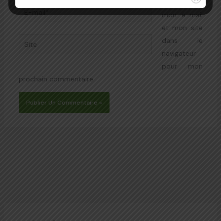
mon nom,
E-
mon e-mail
mail*
et mon site
Site
dans le
navigateur
pour mon
prochain commentaire.