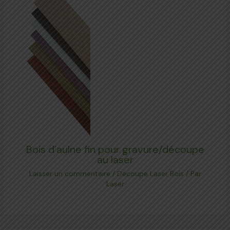
Bois d’aulne fin pour gravure/découpe
au laser
Laisser un commentaire
/
Découpe Laser Bois
/ Par
Laser