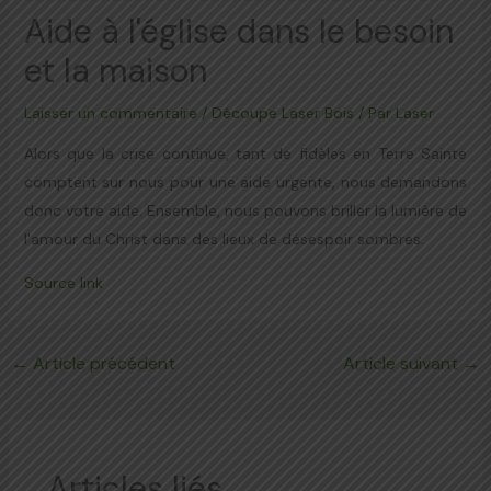
Aide à l'église dans le besoin
et la maison
Laisser un commentaire
/
Découpe Laser Bois
/ Par
Laser
Alors que la crise continue, tant de fidèles en Terre Sainte
comptent sur nous pour une aide urgente, nous demandons
donc votre aide. Ensemble, nous pouvons briller la lumière de
l'amour du Christ dans des lieux de désespoir sombres.
Source link
←
Article précédent
Article suivant
→
Articles liés