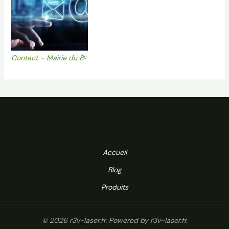
Contact – Mairie du 8ᵉ
Accueil
Blog
Produits
© 2026 r3v-laser.fr. Powered by r3v-laser.fr.