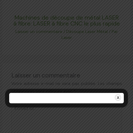
Machines de découpe de métal LASER
à fibre: LASER à fibre CNC le plus rapide
Laisser un commentaire
/
Découpe Laser Métal
/ Par
Laser
Laisser un commentaire
Votre adresse e-mail ne sera pas publiée.
Les champs
obligatoires sont indiqués avec
*
Écrivez
ici…