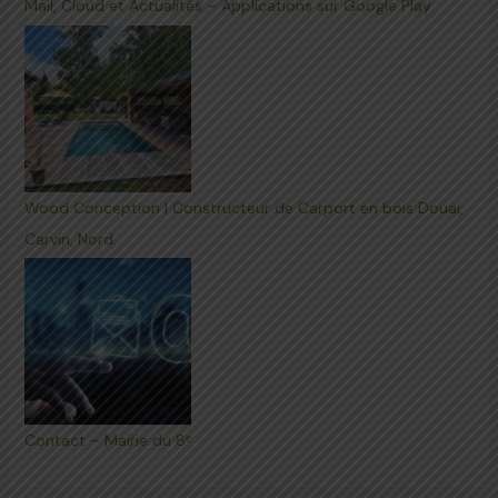
Mail, Cloud et Actualités – Applications sur Google Play
Wood Conception | Constructeur de Carport en bois Douai,
Carvin, Nord…
Contact – Mairie du 8ᵉ