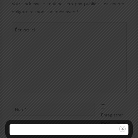
Votre adresse e-mail ne sera pas publiée.
Les champs
obligatoires sont indiqués avec
*
Écrivez
ici…
Nom*
Enregistrer
mon nom,
E-
mon e-mail
mail*