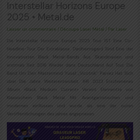
Interstellar Horizons Europe
2025 • Metal.de
Laisser un commentaire
/
Découpe Laser Métal
/ Par
Laser
Die Interstellar Horizons Europe 2025 Tour IST Eine Co-
Headline-Tour Der Extraklasse. Dødheimsgard Sind Eine der
Innovativsten Black Metal-Bands Aus Skandinavien und
erstmals Seit 2016 Wieder dans Deutschland Auf Tour. Die
Band Um Den Mastermind Yusaf „Vicotnik“ Parvez Hat Sich
über Die Jahre Weiterentwickelt. IHR 2023 Erschienenes
Album «Black Medium Current» Vereint Elementte von
Klassischem Black Metal Mit Avantgartistischen und
modernen einflüssen und wurde als eine der outen
Veröffentlichungen des jahres angepriesen.