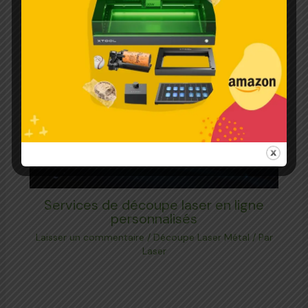
Services de découpe laser en ligne
personnalisés
Laisser un commentaire
/
Découpe Laser Métal
/ Par
Laser