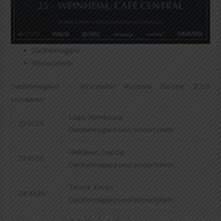
Dødheimsgard
Winterfylleth
Dødheimsgard – Interstellar Horizons Europe 2025
tourdaten
Logo, Hambourg
22.10.25
Dødheimsgard und winterfylleth
Hellraiser, Leipzig
23.10.25
Dødheimsgard und winterfylleth
Turock, Essen
24.10.25
Dødheimsgard und winterfylleth