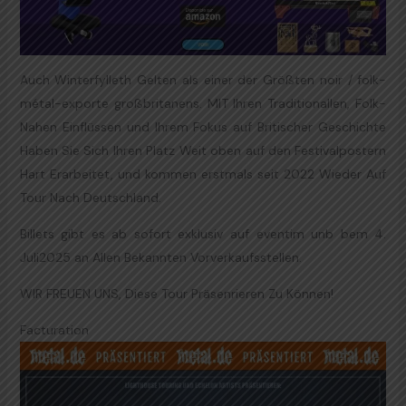
Auch Winterfylleth Gelten als einer der Größten noir / folk-
métal-exporte großbritanens. MIT Ihren Traditionallen, Folk-
Nahen Einflüssen und Ihrem Fokus auf Britischer Geschichte
Haben Sie Sich Ihren Platz Weit oben auf den Festivalpostern
Hart Erarbeitet, und kommen erstmals seit 2022 Wieder Auf
Tour Nach Deutschland.
Billets gibt es ab sofort exklusiv auf eventim unb bem 4.
Juli2025 an Allen Bekannten Vorverkaufsstellen.
WIR FREUEN UNS, Diese Tour Präsenrieren Zu Können!
Facturation