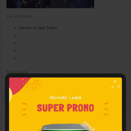
Zur startseite
Diesen Artikel Teilen
Source link
←
Article précédent
Article suivant
→
Articles liés