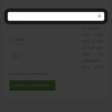
Nom*
Enregistrer
mon nom,
E-
mon e-mail
mail*
et mon site
Site
dans le
navigateur
pour mon
prochain commentaire.