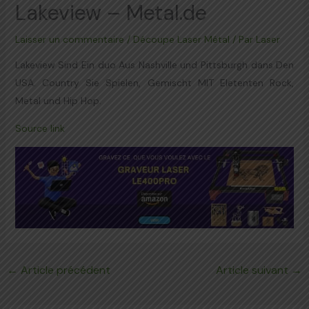
Lakeview – Metal.de
Laisser un commentaire
/
Découpe Laser Métal
/ Par
Laser
Lakeview Sind Ein duo Aus Nashville und Pittsburgh dans Den
USA. Country Sie Spielen, Gemischt MIT Eletenten Rock,
Metal und Hip Hop.
Source link
←
Article précédent
Article suivant
→