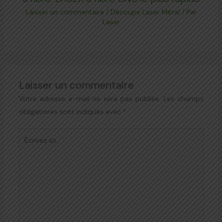
Laisser un commentaire
/
Découpe Laser Métal
/ Par
Laser
Laisser un commentaire
Votre adresse e-mail ne sera pas publiée.
Les champs
obligatoires sont indiqués avec
*
Écrivez
ici…