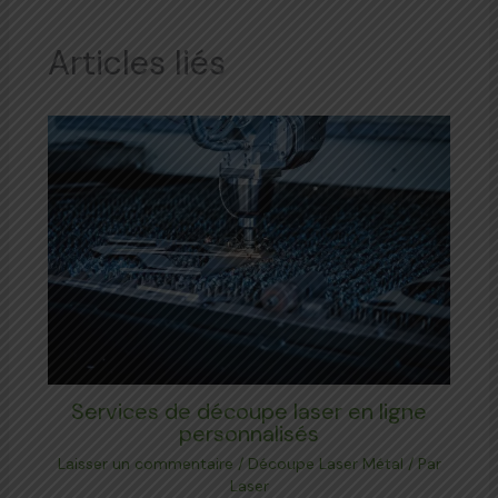
Articles liés
Services de découpe laser en ligne
personnalisés
Laisser un commentaire
/
Découpe Laser Métal
/ Par
Laser