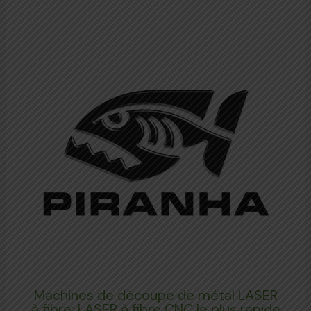
Machines de découpe de métal LASER
à fibre: LASER à fibre CNC le plus rapide