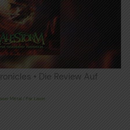
onicles • Die Review Auf
aser Métal
/ Par
Laser