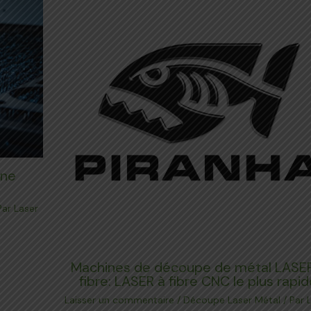
gne
Par
Laser
Machines de découpe de métal LASE
fibre: LASER à fibre CNC le plus rapid
Laisser un commentaire
/
Découpe Laser Métal
/ Par