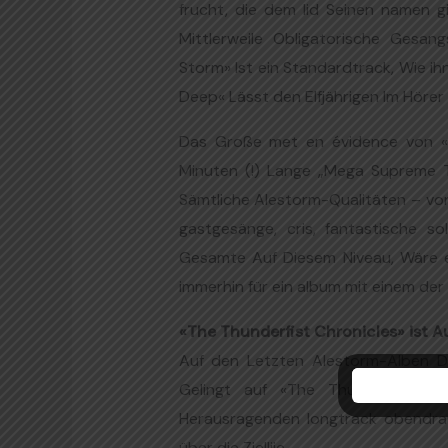
frucht, die dem lid Seinen namen gib
Mittlerweile Obligatorische Gesa
Storm» Ist ein Standardtrack, Wie i
Deep« Lässt den Elfjährigen Im Hörer
Das Große met en évidence von «T
Minuten (!) Lange „Mega Supreme Tr
Sämtliche Alestorm-Qualitäten – von
gastgesänge, cris, fantastische s
Gesamte Auf Diesem Niveau, Wäre e
immerhin für ein album mit einem der
«The Thunderfist Chronicles» ist
Auf den Letzten Alestorm-Alben D
Gelingt auf «The Thunderfist C
Herausragenden longtrack obendra
über die Zielliie.