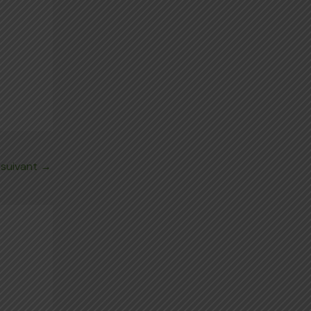
 suivant
→