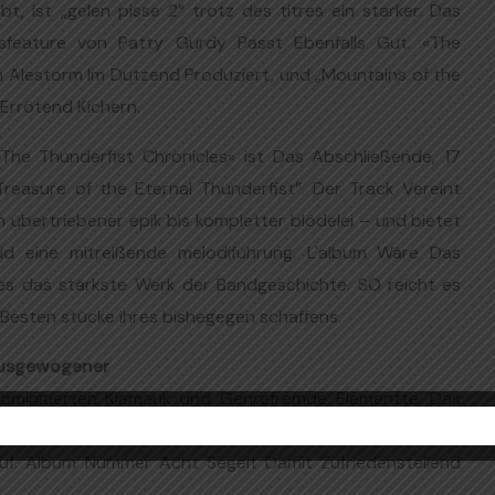
t, ist „gelen pisse 2“ trotz des titres ein starker. Das
ngsfeature von Patty Gurdy Passt Ebenfalls Gut. «The
hn Alestorm Im Dutzend Produziert, und „Mountains of the
 Errötend Kichern.
he Thunderfist Chronicles» ist Das Abschließende, 17
easure of the Eternal Thunderfist”. Der Track Vereint
 übertriebener epik bis kompletter blödelei – und bietet
olid eine mitreißende melodiführung. L'album Wäre Das
s das stärkste Werk der Bandgeschichte. SO reicht es
 Besten stücke ihres bishegegen schaffens.
 Ausgewogener
ominitierten Klamauk und Genrefremde Elementte. Das
hronicles» Deutlich Ausgewogener – und mit einem
uf. Album Nummer Acht Segelt Damit Zufriedenstellend