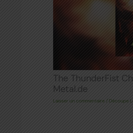
The ThunderFist Chr
Metal.de
Laisser un commentaire
/
Découpe L