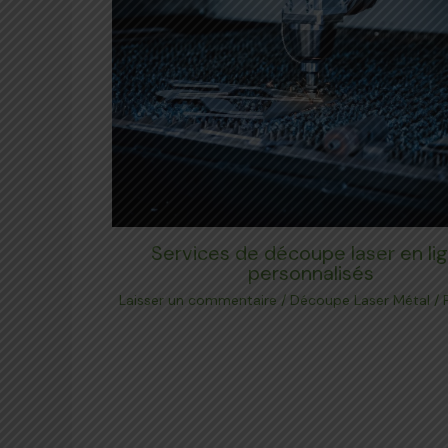
Services de découpe laser en li
personnalisés
Laisser un commentaire
/
Découpe Laser Métal
/ 