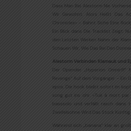
Dass Man Bei Alestorm Nie Vorherse
Wir Gewohnt. Alors Heißt Das A
Chronicles» – Bahnt Siche Eine Rück
Ein Blick dans Die Tracklist Zeigt: 
den Letzten Werken Nahm der Klama
Schauen Wir, Wie Das Bei Den Donne
Alestorm Verbinden Klamauk und E
Der Opender „Hyperion Omniriff“ M
Revenge“ Auf dem Vorgänger – Ein G
epos. Die hook bleibt sofort im kop
song gut ins ohr. «Tué à mort par
basssolo und verfällt rasch dans t
Zweifelsohne Wird Das Stück Künftig 
Während sich „banana“ klar an große 