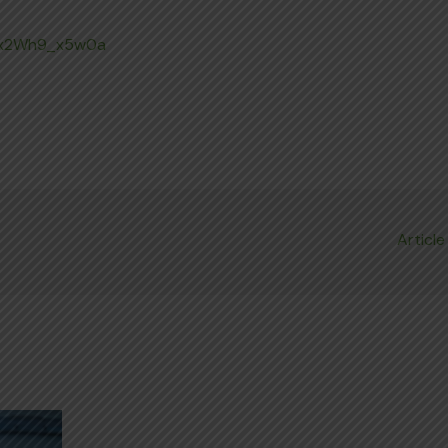
v=x2Wh9_x5w0a
Article