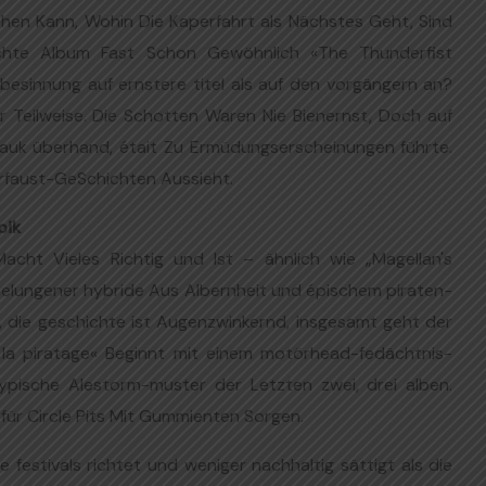
hen Kann, Wohin Die Kaperfahrt als Nächstes Geht, Sind
chte Album Fast Schon Gewöhnlich «The Thunderfist
besinnung auf ernstere titel als auf den vorgängern an?
Nur Teilweise. Die Schotten Waren Nie Bienernst, Doch auf
uk überhand, était Zu Ermüdungserscheinungen führte.
rfaust-GeSchichten Aussieht.
pik
acht Vieles Richtig und Ist – ähnlich wie „Magellan's
elungener hybride Aus Albernheit und épischem piraten-
f, die geschichte ist Augenzwinkernd, insgesamt geht der
 la piratage« Beginnt mit einem motörhead-fedächtnis-
ypische Alestorm-muster der Letzten zwei, drei alben.
für Circle Pits Mit Gummienten Sorgen.
festivals richtet und weniger nachhaltig sättigt als die