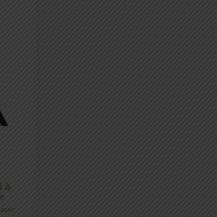
R à
e
Laser