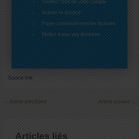
Vérifiez l'état de votre compte
Activer l'e-invoice
Payer commodément les factures
Mettez à jour vos données
Source link
←
Article précédent
Article suivant
→
Articles liés