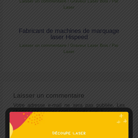
Laisser un commentaire
/
Graveur Laser Bois
/ Par
Laser
Fabricant de machines de marquage
laser Hispeed
Laisser un commentaire
/
Graveur Laser Bois
/ Par
Laser
Laisser un commentaire
Votre adresse e-mail ne sera pas publiée.
Les
champs obligatoires sont indiqués avec
*
Écrivez
ici…