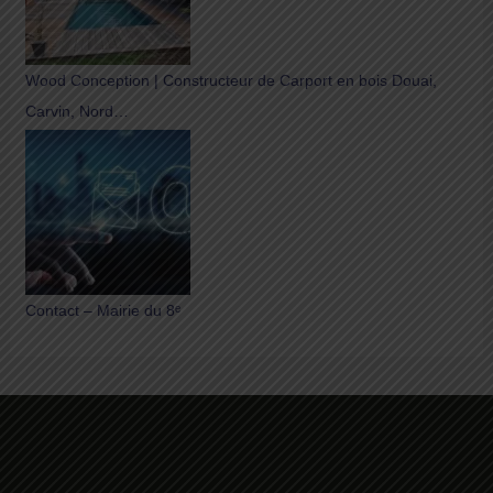
Wood Conception | Constructeur de Carport en bois Douai,
Carvin, Nord…
Contact – Mairie du 8ᵉ