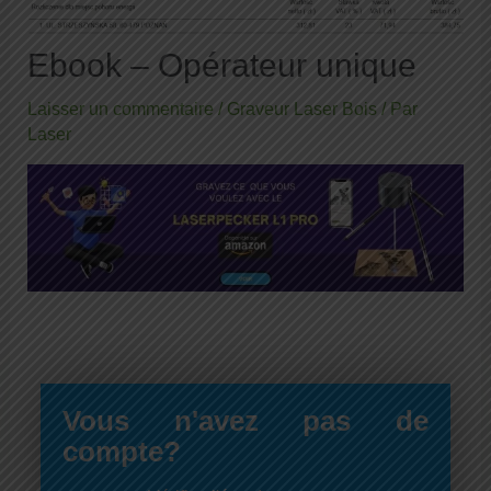
Ebook – Opérateur unique
Laisser un commentaire
/
Graveur Laser Bois
/ Par
Laser
Vous n'avez pas de
compte?