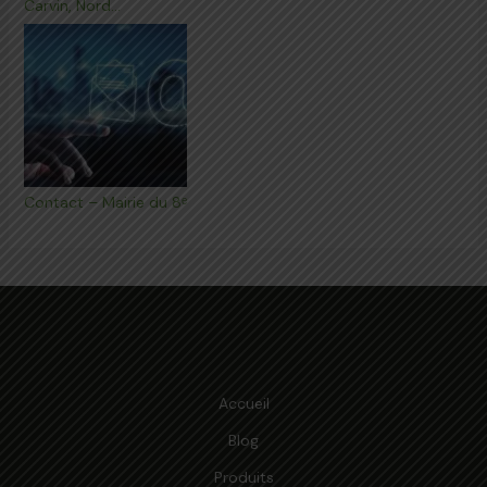
Carvin, Nord…
Contact – Mairie du 8ᵉ
Accueil
Blog
Produits