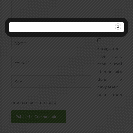
Nom*
Enregistrer
mon nom,
E-
mon e-mail
mail*
et mon site
Site
dans le
navigateur
pour mon
prochain commentaire.