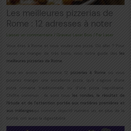
Les meilleures pizzerias de
Rome : 12 adresses à noter
Laisser un commentaire
/
Graveur Laser Bois
/ Par
Laser
Vous êtes à Rome et vous voulez une pizza. Où aller ? Pour
savoir où manger de très bons, voici notre guide des
les
meilleures pizzerias de Rome
.
Nous en avons sélectionné 12
pizzerias à Rome
où vous
pourrez manger une excellente pizza, qu'il s'agisse d'une
pizza romaine traditionnelle ou d'une pizza napolitaine.
Chiffre commun : ils sont tous
les rondes, le résultat de
l'étude et de l'attention portée aux matières premières et
aux mélanges
qui comme objectif numéro un, en plus de la
bonté, ont aussi la digestibilité.