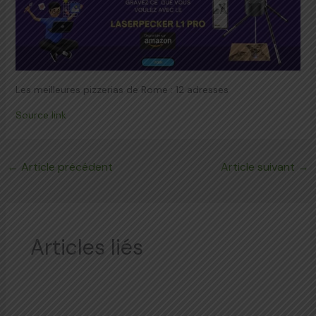
Les meilleures pizzerias de Rome : 12 adresses
Source link
←
Article précédent
Article suivant
→
Articles liés