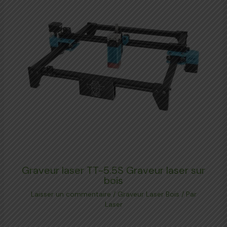
Graveur laser TT-5.5S Graveur laser sur
bois
Laisser un commentaire
/
Graveur Laser Bois
/ Par
Laser