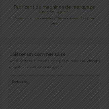
Fabricant de machines de marquage
laser Hispeed
Laisser un commentaire
/
Graveur Laser Bois
/ Par
Laser
Laisser un commentaire
Votre adresse e-mail ne sera pas publiée.
Les champs
obligatoires sont indiqués avec
*
Écrivez
ici…