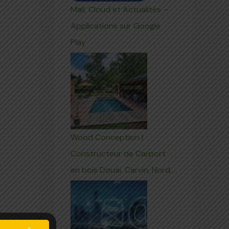
Mail, Cloud et Actualités –
Applications sur Google
Play
Wood Conception |
Constructeur de Carport
en bois Douai, Carvin, Nord…