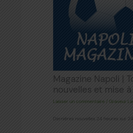
Magazine Napoli | T
nouvelles et mise à 
Laisser un commentaire
/
Graveur La
Dernières nouvelles 24 heures sur 2