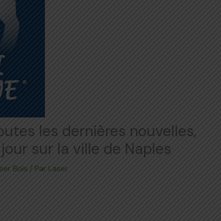
outes les dernières nouvelles,
jour sur la ville de Naples
ser Bois
/ Par
Laser
4