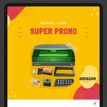
Laisser un commentaire
Votre adresse e-mail ne sera pas publiée.
Les champs
obligatoires sont indiqués avec
*
Écrivez
ici…
Nom*