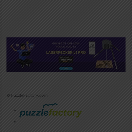
© PuzzleFactory.com