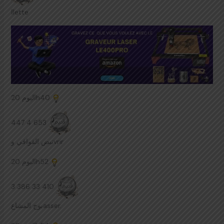
اlette
اليوم
20h40
447 4 653
نبض القوافي وvrir
اليوم
20h52
3 386 33 410
بوح المشاعasser.