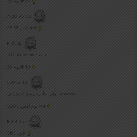
اليوم
20h54
7,720 95 123
اليوم
08:35 AM
111 15,321
هُـنا أخـ nécess مُـنـقـذ
اليوم
20h43
520 51 481
بألوانِ الطّيف يرسُمُ الجمالُ ف nécess
يوم أمس.
02:03 AM
162 9 055
01:13
اليوم