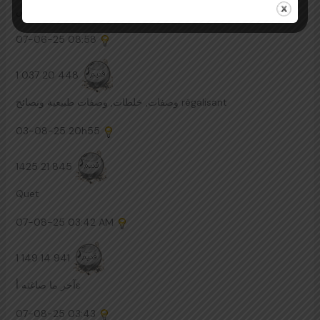
قسم يختص champr نوم ..
07-06-25
08:58
1 037 20 448
وصفات, خلطات, وصفات طبيعية ونصائح régalisant
03-08-25
20h55
1425 21 845
Quet
07-08-25
03:42 AM
1 149 14 941
آخر ما صاغته أε
07-08-25
03:43