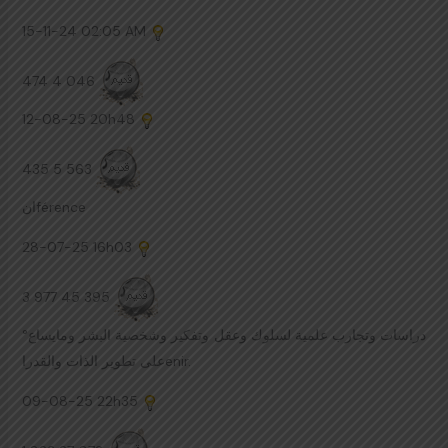
15-11-24
02:05 AM
474 4 046
12-08-25
20h48
435 5 563
انférence
28-07-25
16h03
3 977 45 395
دراسات وتجارب علمية لسلوك وعقل وتفكير وشخصية البشر ومايساع°
على تطوير الذات والقدراenir.
09-08-25
22h35