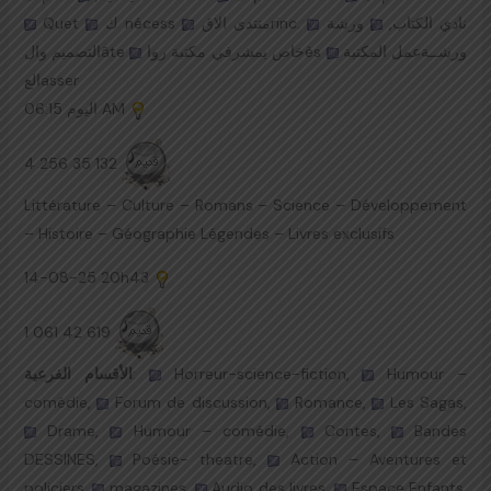
Quet
ك nécess
منتدى الاقrinc.
ورشة
نادي الكتاب,
ورشــةعمل المكتبة
خاص بمشرفي مكتبة رواès
التصميم والâte
العasser
اليوم
06:15 AM
4 256 35 132
Littérature – Culture – Romans – Science – Développement
– Histoire – Géographie Légendes – Livres exclusifs
14-08-25
20h43
1 061 42 619
الأقسام الفرعية
:
Horreur-science-fiction,
Humour –
comédie,
Forum de discussion,
Romance,
Les Sagas,
Drame,
Humour – comédie,
Contes,
Bandes
DESSINES,
Poésie- theatre,
Action – Aventures et
policiers,
magazines,
Audio des livres,
Espace Enfants,