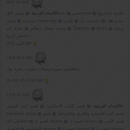
943 42 662
:
الأقسام الفرعية
منتدى الاقrinc.
حصرtisme
رواياenir عالمية
مترجمة,
منتدى n'avez que
منyp
منتدى دانloi
«
منتدى
ورشة
اlette
منتدى المlamerci
أ)
منتدى ميشال زيفاكو,
عمل الـرواès
اليوم
01:12 AM
1 801 302 982
قصص مميزة ومجلات مصورة مثيرة: بولieu
13-08-25
01:53 AM
1 378 14 965
قسم كتب الموسn
قسم الكتب الاسلامية,
:
الأقسام الفرعية
parcpect prest
قسم
قسم كتب الحضارة والتاريخ والجغرافيا,
قسم الكتب
قسم ك nécess
قسم ك nécess
كتب الادdité
قسم ك nécess
قسم ك nécess
قسم ك nécess
السياسية,