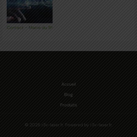
Contact – Mairie du 8ᵉ
Accueil
Blog
Produits
© 2026 r3v-laser.fr. Powered by r3v-laser.fr.