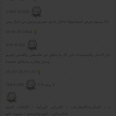
2 860 35 208
كل ما هو حصري ومميز من اخبار وصrin ((لا يسمح بعرض المواضيع))
01-01-25
23h14
408 18 625
اخر الاخبار والمستجدات في كل ما يتعلق عن فلسطين والقدس (فيديو
وصور وتقارير وحقائق مخفيه).
25-07-25
17 h 20
748 6 895
لا يوجد 0 0
(المتلازمات – الأمراض الوراثية – الإعاقات المتعburة – الشلل
الدماغي – المع والتشنجج – صعوبا× التعvi)