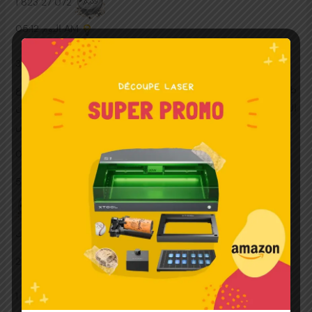
1 823 27 072
اليوم
05:12 AM
3 780 33 762
ركن تعليم اللغات قسم يختص بتعليم اللغات وقواعburèmerstielub
ايطالي, اسبان cet, الماني ترجمة, مصطلحات, ترجمة جمل, ترجمة
كلمات, قصص انجليزية, محادثة, قواميس rue
06-08-25
01:10 AM
592 11 212
كlette
28-07-25
16h20
1 390 11 174