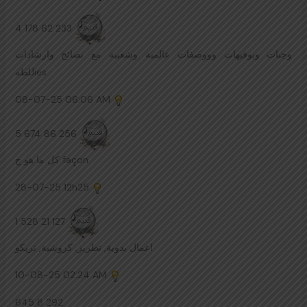
4 178 62 233
وجبات وبوفيهات وووصفات عالمية وشعبية مع نصائح وارشادات
للطهies
08-07-25
06:06 AM
5 674 86 256
كل ما هو ج façon
28-07-25
12h25
1 528 21 127
اعمال يدوية, تطريز, كروشية, تريكو
10-08-25
02:24 AM
645 8 292