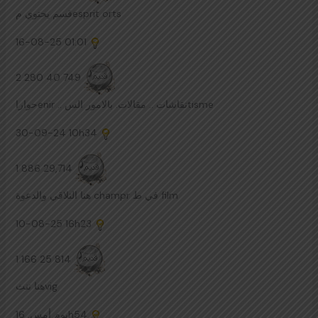
قسم يحتوي مesprit orts
16-08-25
01:01
2 280 40 749
حواراenir .. نقاشات .. مقالات. بالامور السtisme
30-09-24
10h34
1 886 29,714
هنا التلاقي والدعوة champr في ط film
10-08-25
16h23
1 166 25 814
هنا ننثvig
يوم أمس.
16h54