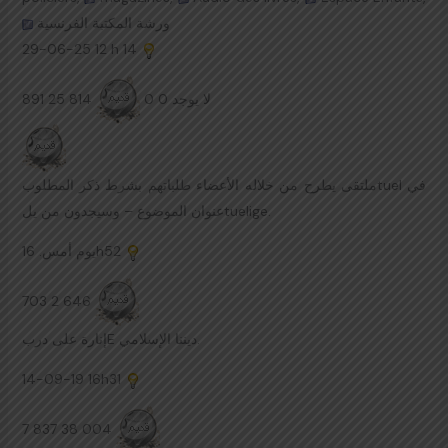
ورشة المكتبة الفرنسية
29-06-25
12 h 14
891 25 814
لا يوجد 0 0
ملتقى يطرح من خلاله الأعضاء طلباتهم بشرط ذكر المطلوبtuel في
عنوان الموضوع – وسيجدون من يلtuelige.
يوم أمس.
16h52
703 2 646
إنارة على دربE ديننا الإسلامي.
14-09-19
16h31
7 837 38 004