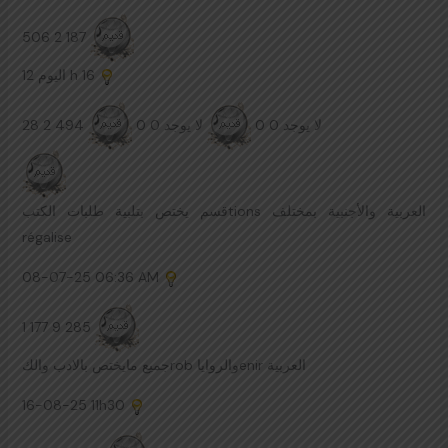
506 2 187
اليوم
12 h 16
28 2 494
لا يوجد 0 0
لا يوجد 0 0
قسم يختص بتلبية طلبات الكتبtions العربية والأجنبية بمختلف
régalise
08-07-25
06:36 AM
1 177 9 285
جميع مايختص بالادب والكrob والرواياenir العربية
16-08-25
11h30