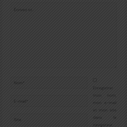
Écrivez
ici…
Nom*
Enregistrer
mon nom,
E-
mon e-mail
mail*
et mon site
Site
dans le
navigateur