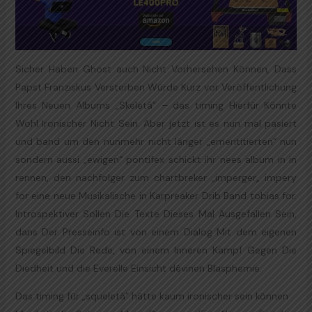
Sicher Haben Ghost auch Nicht Vorhersehen Können, Dass
Papst Franziskus Versterben Würde Kurz vor Veröffentlichung
Ihres Neuen Albums „Skeletá” – das timing Hierfür Könnte
Wohl Ironischer Nicht Sein. Aber jetzt ist es nun mal pasiert
und band um den nunmehr nicht länger „emerititierten“ nun
sondern aussi „ewigen“ pontifex schickt ihr nees album in in
rennen, den nachfolger zum chartbreker „imperger„ impery
for eine neue Musikalische in Karpreaker Drib Band tobias for.
Introspektiver Sollen Die Texte Dieses Mal Ausgefallen Sein,
dans Der Presseinfo ist von einem Dialog Mit dem eigenen
Spiegelbild Die Rede, von einem Inneren Kampf Gegen Die
Diedheit und die Everelle Einsicht dévinen Blasphemie.
Das timing für „squeletá” hätte kaum ironischer sein können