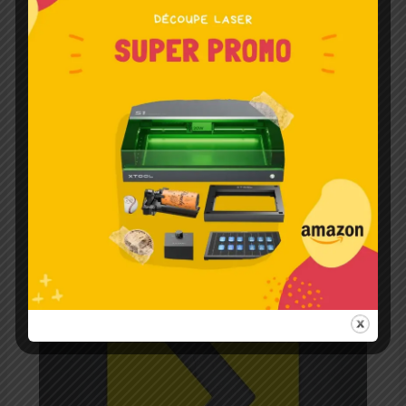
Articles liés
Accueil – Gravure-Laser
Laisser un commentaire
/
Graveur Laser Métal
/ Par
Laser