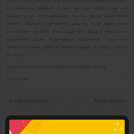
Anno 2025 ist diese entität immer noch weit davon entfernt,
die seelenlose hitfabrik zu sein, die man tobias forge und
Seinen unten rock-legionären nur zu gerne Unterstellen
möchte. Während Demnächst aussi ein neuer Papst dans
Den Vatikan Gewählt Wird, Zeigt Sich Papa V Perpetua à
Unverändert Guter, Aufgeweckter Verfassung – und esst
Wirklich Schewer, „Skeletá“ laufen zu lassen Zu Haben. Darauf
Ein Amen.
https://www.youtube.com/watch?v=hbmf8_jdvmq
Source link
←
Article précédent
Article suivant
→