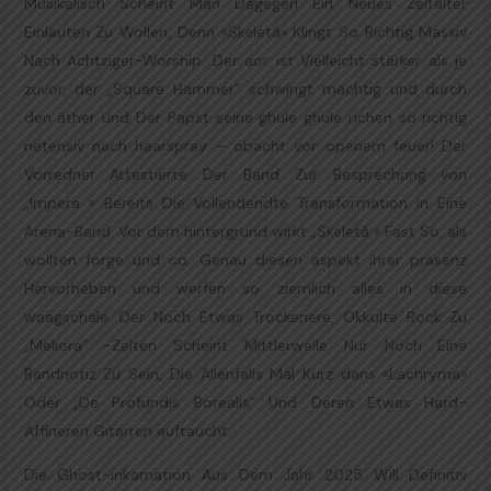
Musikalisch Scheint Man Dagegen Ein Neues Zeitalter
Einläuten Zu Wollen, Denn «Skeletá» Klingt So Richtig Massiv
Nach Achtziger-Worship. Der aor ist Vielleicht stärker als je
zuvor, der „Square Hammer“ schwingt mächtig und durch
den äther und Der Papst seine ghule ghule richen so richtig
netensiv nach haarspray – obacht vor openem feuer! Der
Vorredner Attestierte Der Band Zur Besprechung von
„Impera » Bereits Die Vollendendte Transformation in Eine
Arena-Band. Vor dem hintergrund wirkt „Skeletá » Fast So, als
wollten forge und co. Genau diesen aspekt ihrer präsenz
Hervorheben und werfen so ziemlich alles in diese
waagschale. Der Noch Etwas Trockenere, Okkulte Rock Zu
„Meliora” -Zeiten Scheint Mittlerweile Nur Noch Eine
Randnotiz Zu Sein, Die Allenfalls Mal Kurz dans «Lachryma»
Oder „De Profundis Borealis“ Und Deren Etwas Hard-
Affineren Gitarren auftaucht.
Die Ghost-inkarnation Aus Dem Jahr 2025 Will Definitiv