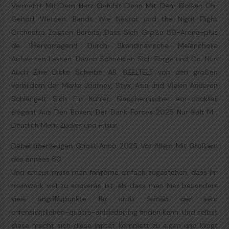
Vermehrt Mit Dem Herz Gefühlt Denn Mit Dem Bloßen Ohr
Gehört Werden. Bands Wie Nestor und the Night Flight
Orchestra Zeigten Bereits, Dass Sich Große 80-Arena-plus
de l'Hervorragend Durch Skandinavische Melancholie
Aufwerten Lassen. Davon Schneiden Sich Forge und Co. Nun
Auch Eine Dicke Scheibe AB. BEELTELT von den großen
vorbildern der Marke Journey, Styx, Asia und Vielen Anderen
Schlängelt Sich Ein Kühler, Blasphemischer aor-cocktail
élégant Aus Den Boxen, Der Dank Forces 2025 Nur Halt Mit
Deutlich Mehr Zucker und Frisur.
Dabei überzeugen Ghost Anno 2025 Vor Allem Mit Großem
des années 80
Und erneut muss man fantôme einfach zugestehen, dass ihr
mainwerk viel zu souverän ist, als dass man hier besonders
viele angriffspunkte für kritik fernab der sehr
offensichtlichen-quatre-anbiederung finden kann. Und selbst
diese macht sich diese intität komplett zu eigen und klingt