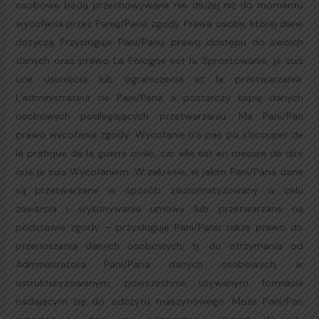
osobowe bedą przechowywane nie dłużej niż do momentu
wycofania przez Panią/Pana zgody Prawa osoby, której dane
dotyczą Przysługuje Pani/Panu prawo dostępu do swoich
danych oraz prawo La Pologne est la Sprostowanie, je suis
une usunięcia lub ograniczenia et la przetwarzania.
L'administrateur de Pani/Pana a postarczy kopię danych
osobowych podlegających przetwarzaniu. Ma Pani/Pan
prawo wycofania zgody. Wycofanie n'a pas pu s'occuper de
la pratique de la guerre civile, car elle est en mesure de dire
que je suis Wycofaniem. W zakresie, w jakim Pani/Pana dane
są przetwarzane w sposób zautomatyzowany w celu
zawarcia i wykonywania umowy lub przetwarzane na
podstawie zgody – przysługuje Pani/Panu także prawo do
przenoszenia danych osobowych, tj. do otrzymania od
Administratora Pani/Pana danych osobowych, w
ustrukturyzowanym, powszechnie używanym formacie
nadającym się do odczytu maszynowego. Może Pani/Pan