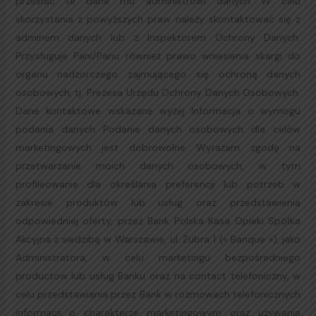
przesłać te dane mu administrowi danych W celu
skorzystania z powyższych praw należy skontaktować się z
adminem danych lub z Inspektorem Ochrony Danych.
Przysługuje Pani/Panu również prawo wniesienia skargi do
organu nadzorczego zajmującego się ochroną danych
osobowych, tj. Prezesa Urzędu Ochrony Danych Osobowych.
Dane kontaktowe wskazane wyżej Informacja o wymogu
podania danych Podanie danych osobowych dla celów
marketingowych jest dobrowolne Wyrażam zgodę na
przetwarzanie moich danych osobowych, w tym
profileowanie dla określania preferencji lub potrzeb w
zakresie produktów lub usług oraz przedstawienia
odpowiedniej oferty, przez Bank Polska Kasa Opieki Spółka
Akcyjna z siedzibą w Warszawie, ul. Żubra 1 (« Banque »), jako
Administratora, w celu marketingu bezpośredniego
productow lub usług Banku oraz na contact telefoniczny, w
celu przedstawiania przez Bank w rozmowach telefonicznych
informacji o charakterze marketingowym oraz używania