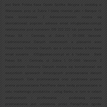
jest Bank Polska Kasa Opieki Spółka Akcyjna z siedzibą w
Warszawie, przy ul. Żubra 1 (dalej również jako « Banque »).
Dane kontaktowe Z Administratorem można się
skontaktować poprzez adresse email info@pekao.com.pl,
telefonicznie pod numerem 519 222 222 lub pisemnie: Bank
Pekao SA – Centrala, ul. Zubra 1, 01-066 Varsovie.
L'administrateur Danych osobowych a plaisanté avec
l'inspecteur Ochrony Danych, qui a votre bureau à l'adresse
email suivante : IOD@pekao.com.pl et à l'adresse : Bank
Pekao SA – Centrala, ul. Zubra 1, 01-066 Varsovie. Z
Inspektorem Ochrony Danych można się kontaktować we
wszystkich sprawach dotyczących przetwarzania danych
osobowych. Cele przetwarzania oraz podstawa prawna
prwna przetwarzania Pani/Pana dane bedą przetwarzane w
celu: marketingu produktów i usług Banku, w tym w celach
analitycznych i profilowania – podstawą prawną
przetwarzania jest udzielona przez Panią/Pana zgoda.