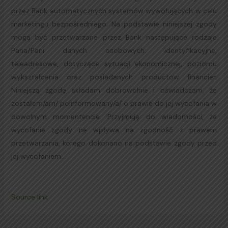
przez Bank automatycznych systemów wywołujących w celu
marketingu bezpośredniego. Na podstawie niniejszej zgody
mogą być przetwarzane przez Bank następujące rodzaje
Pana/Pani danych osobowych: identyfikacyjne,
teleadresowe, dotyczące sytuacji ekonomicznej, poziomu
wykształcenia oraz posiadanych productow financier.
Niniejszą zgodę składam dobrowolnie i oświadczam, że
zostałem/am/ poinformowany/a/ o prawie do jej wycofania w
dowolnym momentencie. Przyjmuję do wiadomości, że
wycofanie zgody ne wpływa na zgodność z prawem
przetwarzania, kórego dokonano na podstawie zgody przed
jej wycofaniem.
Source link