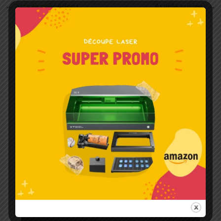
←
Article précédent
Article suivant
→
Articles liés
Accueil – Gravure-Laser
Laisser un commentaire
/
Graveur Laser Métal
/ Par
Laser