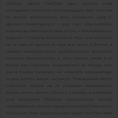
Odbiorcy danych Pani/Pana dane osobowe bedą
udostępniane podmiotom przetwarzającym dane osobowe
na zlecenie administrativea (m.in. dostawcom usług IT,
agencjom marketingowym) – przy czym takie podmioty
przetwarzają dane na podstawie umowy z Administratorem i
wyłącznie z Polecenia Administratora. Nous vous informons
sur le sujet en question si vous avez accès à Internet à
l'adresse www.pekao.com.pl. podwykonawców dostawców
systemów informatycznych, tj. Nous sommes arrivés à un
accord avec l'Obszarem Gospodarczym de l'Europe, ainsi
que la Komisja Europejska nie stwierdziła odpowiedniego
stopnia ochrony danych osobowych. Przekazywanie danych
osobowych odbywa się na podstawie standardowych
klauzul ochrony danych. Odbiorcy z siedzibą w państwach
poza Europejskim Obszarem Gospodarczym wdrożyli
odpowiednie lub właściwe zabezpieczenia Pani/ Pana danych
osobowych. Okres przechowywania danych Pani/Pana dane