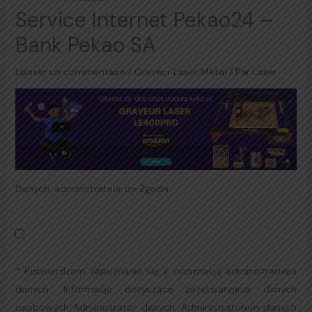
Service Internet Pekao24 –
Bank Pekao SA
Laisser un commentaire
/
Graveur Laser Métal
/ Par
Laser
Danych, administrateur de Zgoda
*
Potwierdzam zapoznanie się z informacją administrativea
danych. Informacje dotyczące przetwarzania danych
osobowych Administrator danych: Administratorem danych