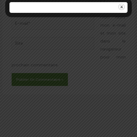
Nom*
Enregistrer
mon nom,
E-
mon e-mail
mail*
et mon site
Site
dans le
navigateur
pour mon
prochain commentaire.