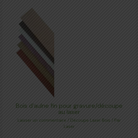
Bois d’aulne fin pour gravure/découpe
au laser
Laisser un commentaire
/
Découpe Laser Bois
/ Par
Laser