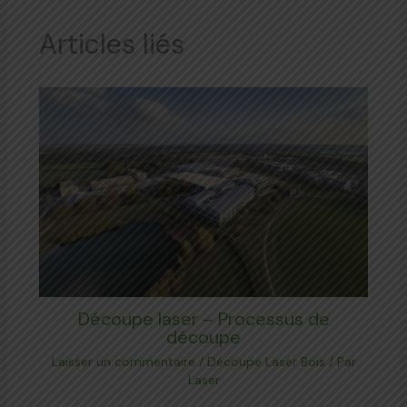
Articles liés
Découpe laser – Processus de
découpe
Laisser un commentaire
/
Découpe Laser Bois
/ Par
Laser