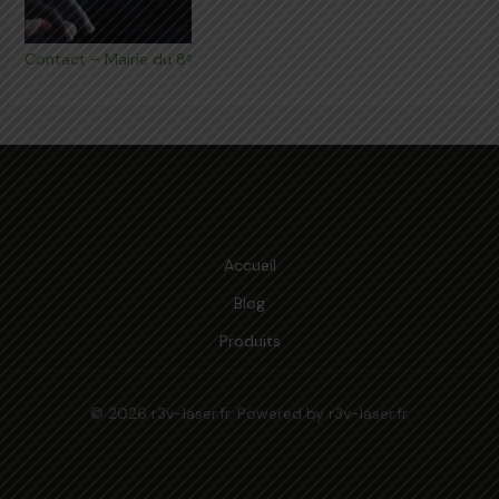
Contact – Mairie du 8ᵉ
Accueil
Blog
Produits
© 2026 r3v-laser.fr. Powered by r3v-laser.fr.