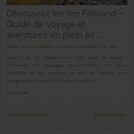
Découvrez les îles Falkland –
Guide de voyage et
aventures en plein air …
Laisser un commentaire
/
Découpe Laser Bois
/ Par
Laser
Explorez les îles Falkland avec notre guide de voyage !
Découvrez des paysages époustouflants, une faune
diversifiée et des aventures en plein air. Planifiez votre
voyage dans ce paradis isolé dès aujourd'hui.
Source link
←
Article précédent
Article suivant
→