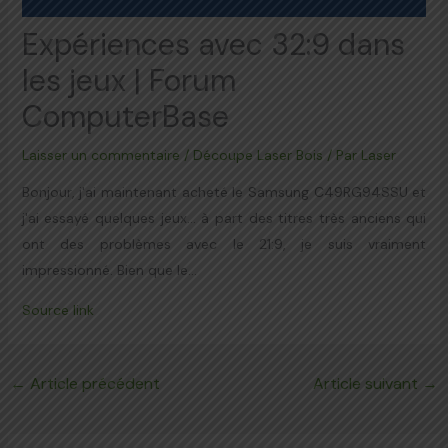
Expériences avec 32:9 dans
les jeux | Forum
ComputerBase
Laisser un commentaire
/
Découpe Laser Bois
/ Par
Laser
Bonjour, j'ai maintenant acheté le Samsung C49RG94SSU et
j'ai essayé quelques jeux… à part des titres très anciens qui
ont des problèmes avec le 21:9, je suis vraiment
impressionné. Bien que le…
Source link
←
Article précédent
Article suivant
→