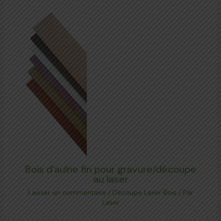
Bois d’aulne fin pour gravure/découpe
au laser
Laisser un commentaire
/
Découpe Laser Bois
/ Par
Laser