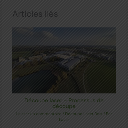
Articles liés
Découpe laser – Processus de
découpe
Laisser un commentaire
/
Découpe Laser Bois
/ Par
Laser