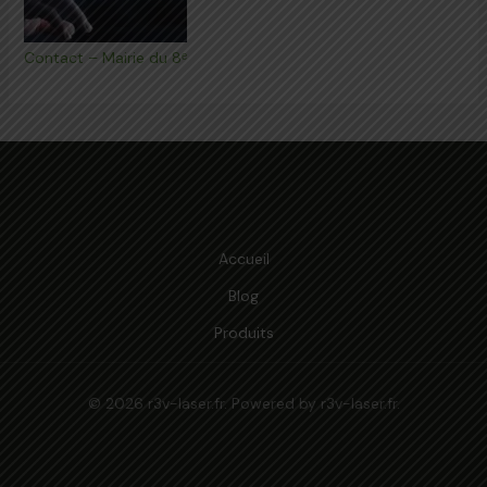
Contact – Mairie du 8ᵉ
Accueil
Blog
Produits
© 2026 r3v-laser.fr. Powered by r3v-laser.fr.