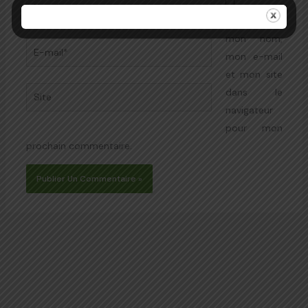
Nom*
Enregistrer
mon nom,
E-
mon e-mail
mail*
et mon site
Site
dans le
navigateur
pour mon
prochain commentaire.