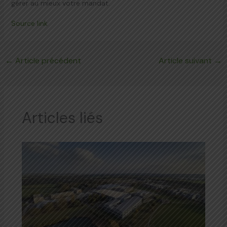
gérer au mieux votre mandat.
Source link
←
Article précédent
Article suivant
→
Articles liés