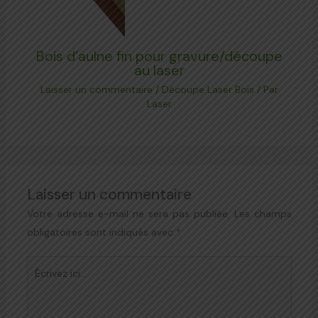
Bois d’aulne fin pour gravure/découpe
au laser
Laisser un commentaire
/
Découpe Laser Bois
/ Par
Laser
Laisser un commentaire
Votre adresse e-mail ne sera pas publiée.
Les champs
obligatoires sont indiqués avec
*
Écrivez
ici…