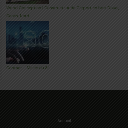
Wood Conception | Constructeur de Carport en bois Douai,
Carvin, Nord…
Contact – Mairie du 8ᵉ
Accueil