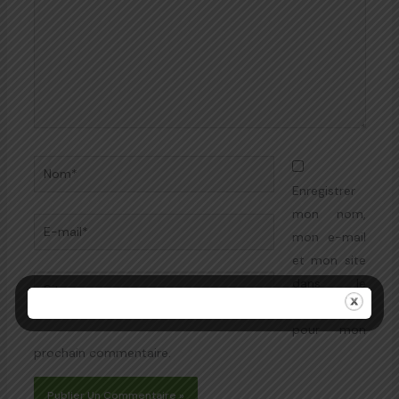
Nom*
Enregistrer
mon nom,
E-
mon e-mail
mail*
et mon site
Site
dans le
navigateur
pour mon
prochain commentaire.