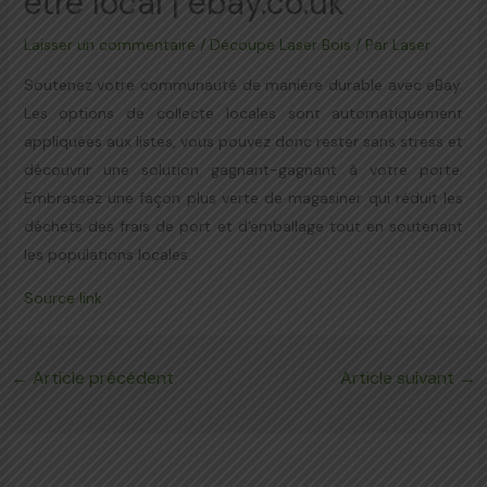
être local | ebay.co.uk
Laisser un commentaire
/
Découpe Laser Bois
/ Par
Laser
Soutenez votre communauté de manière durable avec eBay.
Les options de collecte locales sont automatiquement
appliquées aux listes, vous pouvez donc rester sans stress et
découvrir une solution gagnant-gagnant à votre porte.
Embrassez une façon plus verte de magasiner qui réduit les
déchets des frais de port et d'emballage tout en soutenant
les populations locales.
Source link
←
Article précédent
Article suivant
→