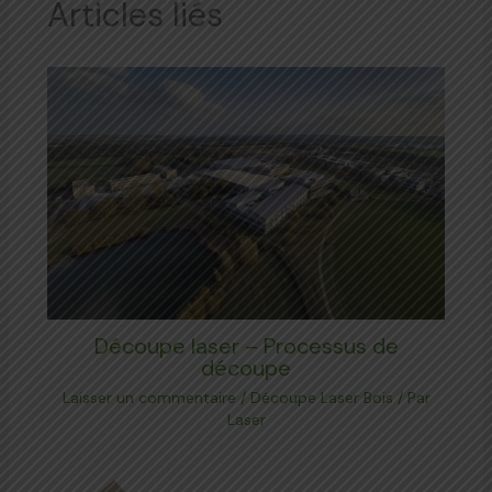
Articles liés
Découpe laser – Processus de
découpe
Laisser un commentaire
/
Découpe Laser Bois
/ Par
Laser