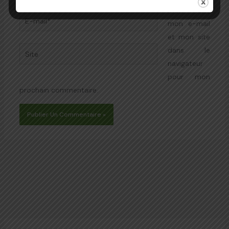
mon nom,
E-
mon e-mail
mail*
et mon site
Site
dans le
navigateur
pour mon
prochain commentaire.