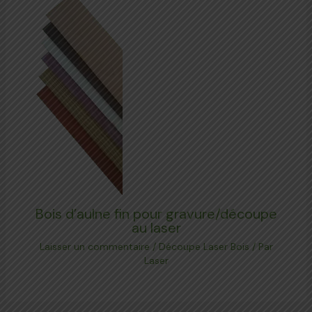
Bois d’aulne fin pour gravure/découpe
au laser
Laisser un commentaire
/
Découpe Laser Bois
/ Par
Laser