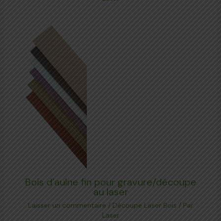
Bois d’aulne fin pour gravure/découpe
au laser
Laisser un commentaire
/
Découpe Laser Bois
/ Par
Laser