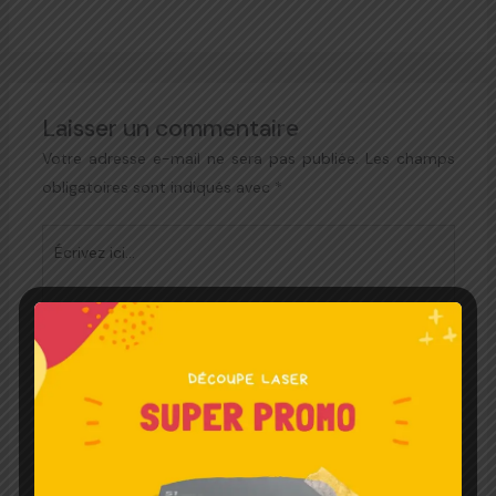
Laisser un commentaire
Votre adresse e-mail ne sera pas publiée.
Les champs
obligatoires sont indiqués avec
*
Écrivez
ici…