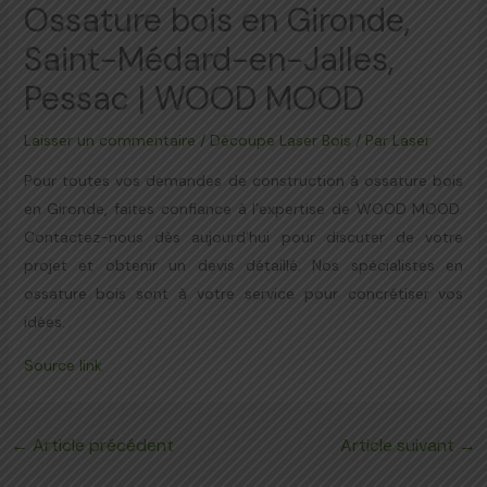
Ossature bois en Gironde,
Saint-Médard-en-Jalles,
Pessac | WOOD MOOD
Laisser un commentaire
/
Découpe Laser Bois
/ Par
Laser
Pour toutes vos demandes de construction à ossature bois
en Gironde, faites confiance à l’expertise de WOOD MOOD.
Contactez-nous dès aujourd’hui pour discuter de votre
projet et obtenir un devis détaillé. Nos spécialistes en
ossature bois sont à votre service pour concrétiser vos
idées.
Source link
←
Article précédent
Article suivant
→