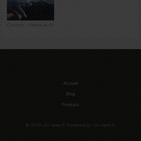
Contact – Mairie du 8ᵉ
Accueil
Blog
Produits
© 2026 r3v-laser.fr. Powered by r3v-laser.fr.