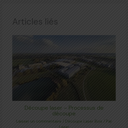
Articles liés
Découpe laser – Processus de
découpe
Laisser un commentaire
/
Découpe Laser Bois
/ Par
Laser