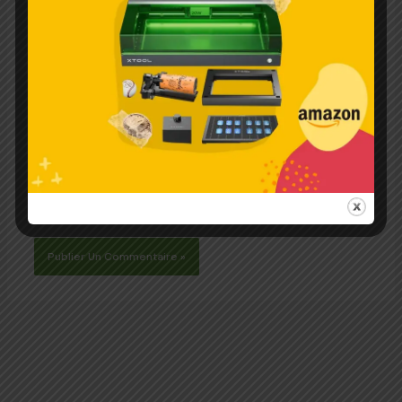
Nom*
Enregistrer
mon nom,
E-
mon e-mail
mail*
et mon site
Site
dans le
navigateur
pour mon
prochain commentaire.