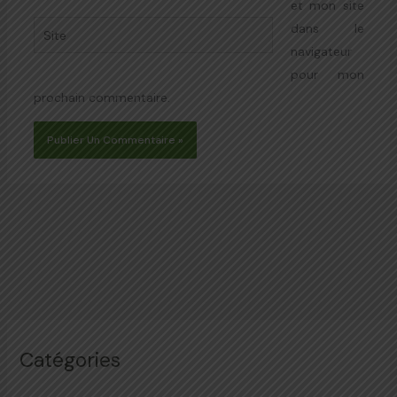
et mon site
Site
dans le
navigateur
pour mon
prochain commentaire.
Catégories