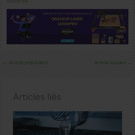
Source link
←
Article précédent
Article suivant
→
Articles liés