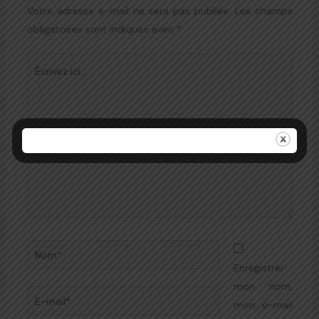
Votre adresse e-mail ne sera pas publiée.
Les champs
obligatoires sont indiqués avec
*
Écrivez
ici…
Nom*
Enregistrer
mon nom,
E-
mon e-mail
mail*