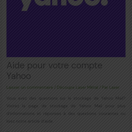
Aide pour votre compte
Yahoo
Laisser un commentaire
/
Découpe Laser Métal
/ Par
Laser
Vous avez des questions sur le stockage de Yahoo Mail?
Visitez la page de stockage de Yahoo Mail pour plus
d'informations et réponses à des questions courantes ou
lisez notre article d'aide.