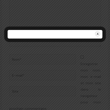
Nom*
Enregistrer
mon nom,
E-
mon e-mail
mail*
et mon site
Site
dans le
navigateur
pour mon
prochain commentaire.