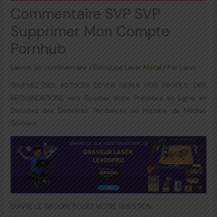
Commentaire SVP SVP
Supprimer Mon Compte
Pornhub
Laisser un commentaire
/
Découpe Laser Métal
/ Par
Laser
TRUPVEZ DES ASTUCES DEVER GÉRER VOS PROFILS, DES
RECHANDATIONS vers Booster Votre Présence en Ligne, et
Discutez des Dernières Tendances en Matière de Médias
Sociiaux.
SUIVRE LE GROUPE POSEZ VOTRE QUESTION