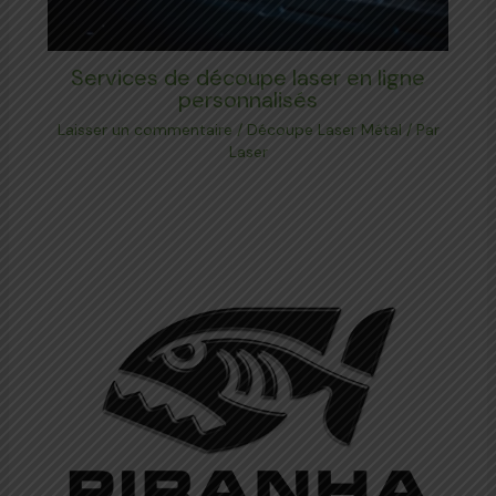
Services de découpe laser en ligne
personnalisés
Laisser un commentaire
/
Découpe Laser Métal
/ Par
Laser