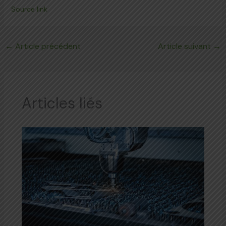
Source link
←
Article précédent
Article suivant
→
Articles liés