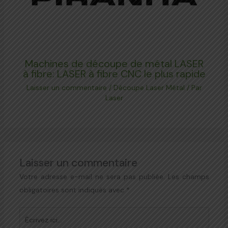
Machines de découpe de métal LASER
à fibre: LASER à fibre CNC le plus rapide
Laisser un commentaire
/
Découpe Laser Métal
/ Par
Laser
Laisser un commentaire
Votre adresse e-mail ne sera pas publiée.
Les champs
obligatoires sont indiqués avec
*
Écrivez
ici…