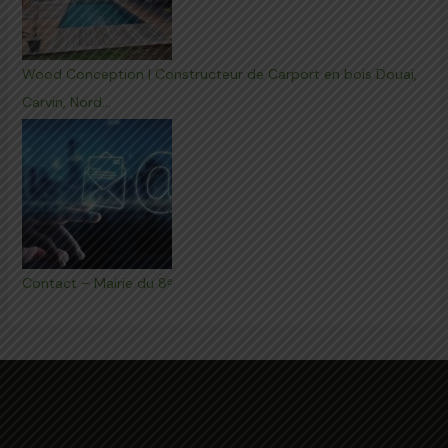
Wood Conception | Constructeur de Carport en bois Douai,
Carvin, Nord…
Contact – Mairie du 8ᵉ