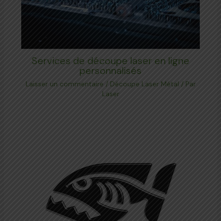
Services de découpe laser en ligne
personnalisés
Laisser un commentaire
/
Découpe Laser Métal
/ Par
Laser