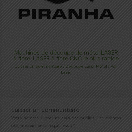
Machines de découpe de métal LASER
à fibre: LASER à fibre CNC le plus rapide
Laisser un commentaire
/
Découpe Laser Métal
/ Par
Laser
Laisser un commentaire
Votre adresse e-mail ne sera pas publiée.
Les champs
obligatoires sont indiqués avec
*