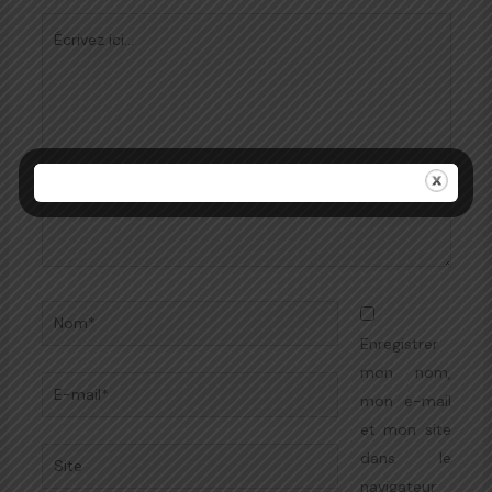
Écrivez
ici…
Nom*
Enregistrer
mon nom,
E-
mon e-mail
mail*
et mon site
Site
dans le
navigateur