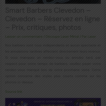
Smart Barbers Clevedon –
Clevedon – Réservez en ligne
– Prix, critiques, photos
Laisser un commentaire
/
Découpe Laser Métal
/ Par
Laser
Nos barbiers sont tous indépendants et aucun spectacle et
les annulations tardives affectent directement leurs revenus.
Si vous manquez un rendez-vous ou annulez tard, par
respect pour votre temps de barbiers, veuillez payer votre
rendez-vous manqué lors de votre prochaine visite. Cette
option concerne des styles plus courts comme sur les
photos ci-dessus.
Source link