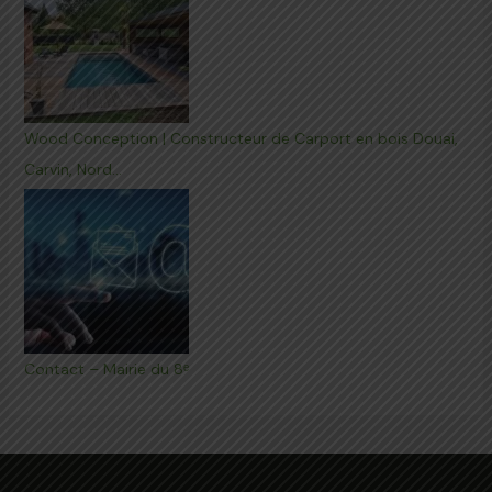
Wood Conception | Constructeur de Carport en bois Douai,
Carvin, Nord…
Contact – Mairie du 8ᵉ