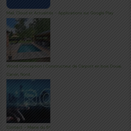
Mail, Cloud et Actualités – Applications sur Google Play
Wood Conception | Constructeur de Carport en bois Douai,
Carvin, Nord…
Contact – Mairie du 8ᵉ