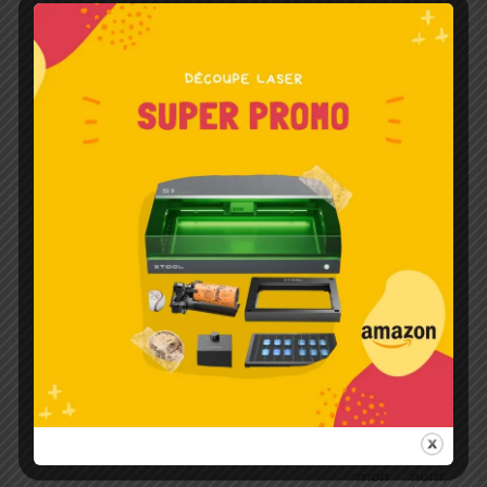
Laisser un commentaire
Votre adresse e-mail ne sera pas publiée.
Les champs
obligatoires sont indiqués avec
*
Écrivez
ici…
Nom*
Enregistrer
mon nom,