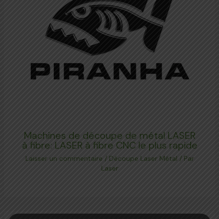
Machines de découpe de métal LASER
à fibre: LASER à fibre CNC le plus rapide
Laisser un commentaire
/
Découpe Laser Métal
/ Par
Laser