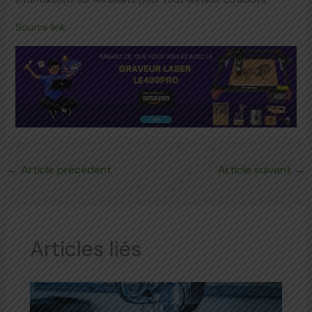
Source link
←
Article précédent
Article suivant
→
Articles liés