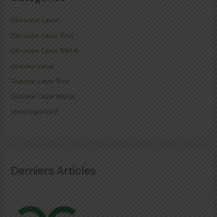
Découpe Laser
Découpe Laser Bois
Découpe Laser Métal
Graveur Laser
Graveur Laser Bois
Graveur Laser Métal
Uncategorized
Derniers Articles