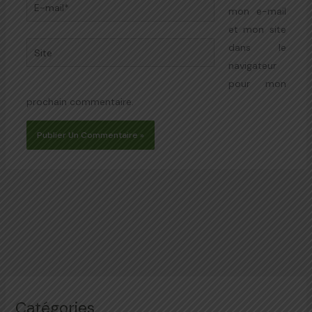
E-
mon e-mail
mail*
et mon site
Site
dans le
navigateur
pour mon
prochain commentaire.
Catégories