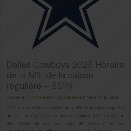
Dallas Cowboys 2025 Horaire
de la NFL de la saison
régulière – ESPN
Laisser un commentaire
/
Découpe Laser Métal
/ Par
Laser
ESPN a le calendrier complet de la NFL de la saison régulière
de la saison régulière de la saison régulière 2025. Comprend
des heures de jeu, des listes de télévision et des
informations sur les billets pour tous les jeux Cowboys.