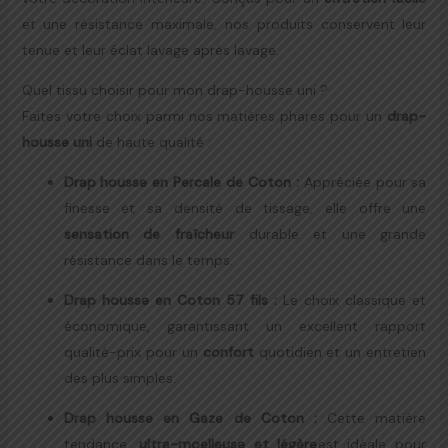
et une résistance maximale, nos produits conservent leur
tenue et leur éclat lavage après lavage.
Quel tissu choisir pour mon drap-housse uni ?
Faites votre choix parmi nos matières phares pour un
drap-
housse uni
de haute qualité :
Drap housse en Percale de Coton
:
Appréciée pour sa
finesse et sa densité de tissage, elle offre une
sensation de fraîcheur
durable et une grande
résistance dans le temps.
Drap housse en Coton 57 fils
:
Le choix classique et
économique, garantissant un excellent rapport
qualité-prix pour un
confort
quotidien et un entretien
des plus simples.
Drap housse en Gaze de Coton
:
Cette matière
tendance,
ultra-moelleuse et légère
est idéale pour