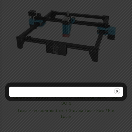
Graveur laser TT-5.5S Graveur laser sur
bois
Laisser un commentaire
/
Graveur Laser Bois
/ Par
Laser