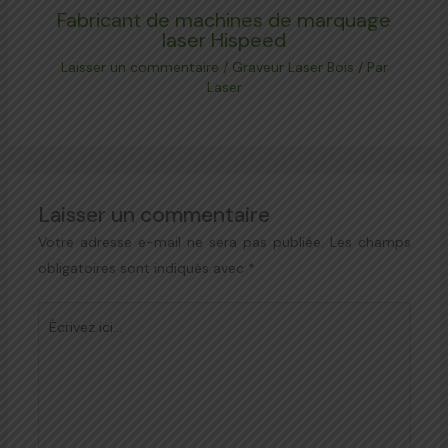
Fabricant de machines de marquage
laser Hispeed
Laisser un commentaire
/
Graveur Laser Bois
/ Par
Laser
Laisser un commentaire
Votre adresse e-mail ne sera pas publiée.
Les champs
obligatoires sont indiqués avec
*
Écrivez
ici…