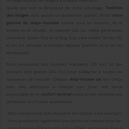
Un drap-housse uni adapté à chaque taille de lit
Quelle que soit la dimension de votre couchage,
Tradition
des Vosges
vous assure un ajustement parfait. Notre
vaste
gamme de draps-housses
couvre tous les besoins, du lit
simple au lit double, en passant par les tailles généreuses
comme le Queen Size et le King Size, sans oublier les lits XXL
et les lits articulés à matelas séparés (parfaits pour les lits
électriques).
Nous proposons des bonnets standards (35 cm) et des
bonnets plus grands (40 cm) pour s’adapter à toutes les
épaisseurs de matelas. Chaque
drap-housse uni
est conçu
avec des élastiques à chaque coin pour une tenue
impeccable et un
confort optimal
toute la nuit, résistant aux
déchirures et à l’usure quotidienne.
Nous comprenons que chaque lit est unique, c’est pourquoi
nous proposons également une option sur mesure pour les
draps-housses grâce à notre site Le Blanc sur mesure. Il vous