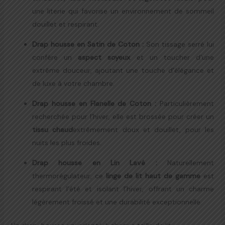
une literie qui favorise un environnement de sommeil
douillet et respirant.
Drap housse en Satin de Coton
:
Son tissage serré lui
confère un
aspect soyeux
et un toucher d’une
extrême douceur, ajoutant une touche d’élégance et
de luxe à votre chambre.
Drap housse en Flanelle de Coton
:
Particulièrement
recherchée pour l’hiver, elle est brossée pour créer un
tissu chaud
extrêmement doux et douillet, pour les
nuits les plus froides.
Drap housse en Lin Lavé
:
Naturellement
thermorégulateur, ce
linge de lit haut de gamme
est
respirant l’été et isolant l’hiver, offrant un charme
légèrement froissé et une durabilité exceptionnelle.