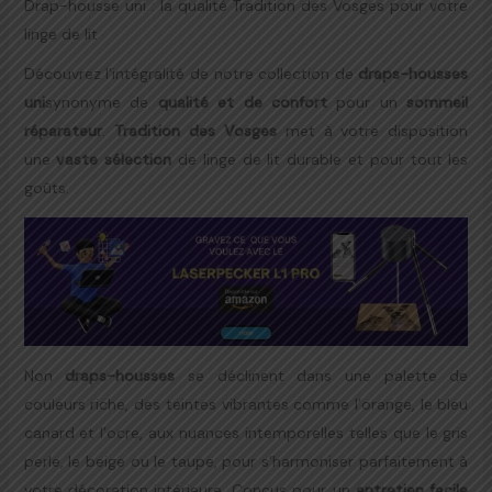
Drap-housse uni : la qualité Tradition des Vosges pour votre
linge de lit
Découvrez l’intégralité de notre collection de
draps-housses
uni
synonyme de
qualité et de confort
pour un
sommeil
réparateur
.
Tradition des Vosges
met à votre disposition
une
vaste sélection
de linge de lit durable et pour tout les
goûts.
Non
draps-housses
se déclinent dans une palette de
couleurs riche, des teintes vibrantes comme l’orange, le bleu
canard et l’ocre, aux nuances intemporelles telles que le gris
perle, le beige ou le taupe, pour s’harmoniser parfaitement à
votre décoration intérieure. Conçus pour un
entretien facile