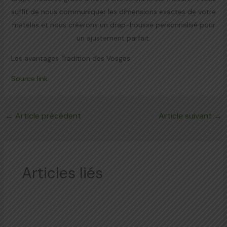
suffit de nous communiquer les dimensions exactes de votre
matelas et nous créerons un drap-housse personnalisé pour
un ajustement parfait.
Les avantages Tradition des Vosges
Source link
←
Article précédent
Article suivant
→
Articles liés