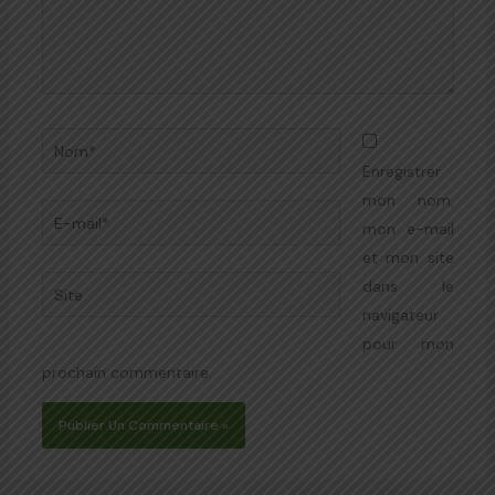
Nom*
Enregistrer
mon nom,
E-
mon e-mail
mail*
et mon site
Site
dans le
navigateur
pour mon
prochain commentaire.