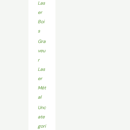
Las
er
Boi
s
Gra
veu
r
Las
er
Mét
al
Unc
ate
gori