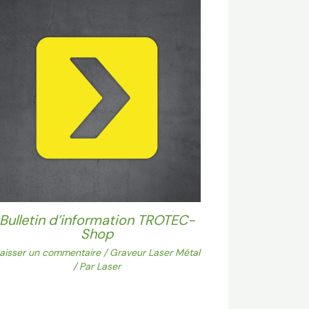
Bulletin d’information TROTEC-
Shop
aisser un commentaire
/
Graveur Laser Métal
/ Par
Laser