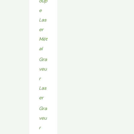
oup
e
Las
er
Mét
al
Gra
veu
r
Las
er
Gra
veu
r