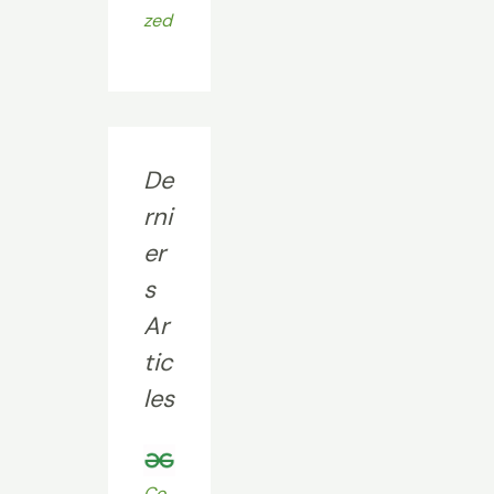
zed
De
rni
er
s
Ar
tic
les
Co