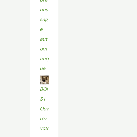
ntis
sag
e
aut
om
atiq
ue
BOI
S |
Ouv
rez
votr