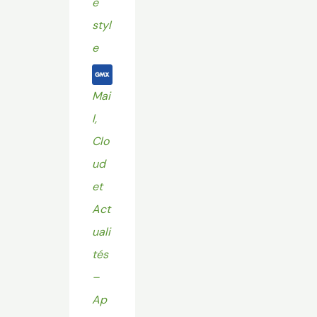
e
styl
e
Mai
l,
Clo
ud
et
Act
uali
tés
–
Ap