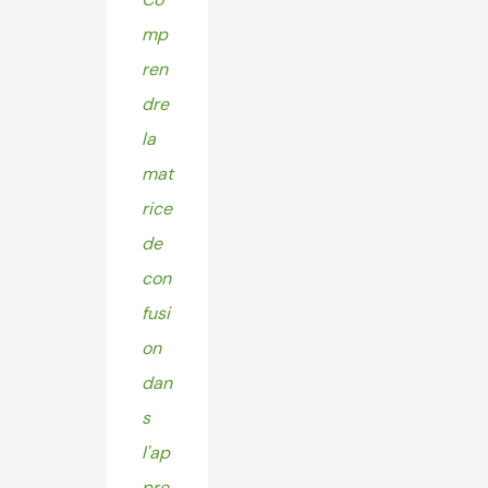
mp
ren
dre
la
mat
rice
de
con
fusi
on
dan
s
l'ap
pre