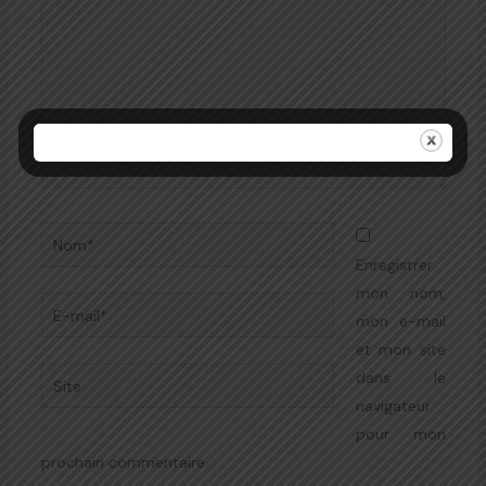
Nom*
Enregistrer
mon nom,
E-
mon e-mail
mail*
et mon site
Site
dans le
navigateur
pour mon
prochain commentaire.