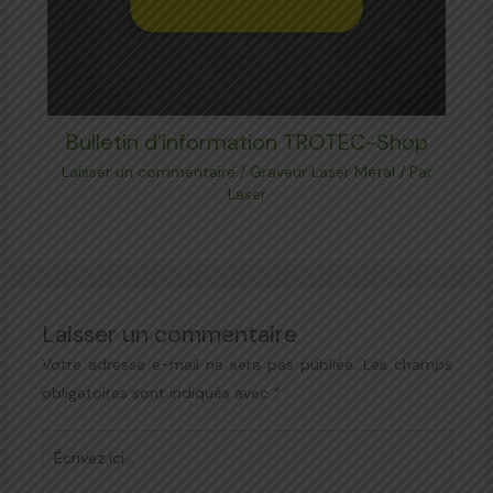
Bulletin d’information TROTEC-Shop
Laisser un commentaire
/
Graveur Laser Métal
/ Par
Laser
Laisser un commentaire
Votre adresse e-mail ne sera pas publiée.
Les champs
obligatoires sont indiqués avec
*
Écrivez
ici…