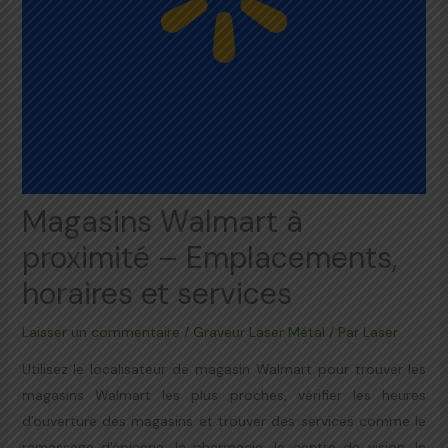
Magasins Walmart à
proximité – Emplacements,
horaires et services
Laisser un commentaire
/
Graveur Laser Métal
/ Par
Laser
Utilisez le localisateur de magasin Walmart pour trouver les
magasins Walmart les plus proches, vérifier les heures
d'ouverture des magasins et trouver des services comme le
ramassage d'épicerie, la pharmacie, le centre de vision, le