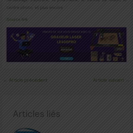
centre photo, et plus encore.
Source link
←
Article précédent
Article suivant
→
Articles liés