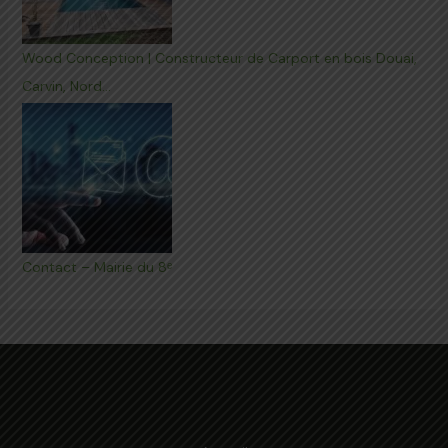
Wood Conception | Constructeur de Carport en bois Douai,
Carvin, Nord…
Contact – Mairie du 8ᵉ