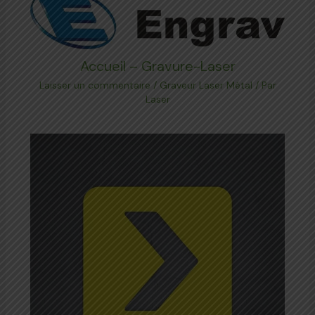
Accueil – Gravure-Laser
Laisser un commentaire
/
Graveur Laser Métal
/ Par
Laser